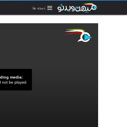
دسته ها
ading media:
d not be played