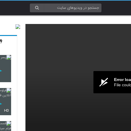
Error lo
File coul
HD