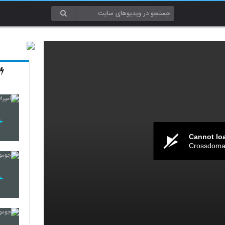
Cannot lo
Crossdomai