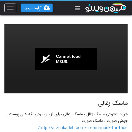
آپلود ویدیو
Toggle
vigation
Cannot load
M3U8:
ماسک زغالی
خرید اینترنتی ماسک زغال ، ماسک زغالی برای از بین بردن لکه های پوست و
جوش صورت ، ماسک صورت
http://arzunkadeh.com/cream-mask-for-face/