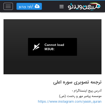
آپلود ویدیو
Toggle
vigation
Cannot load
M3U8:
ترجمه تصویری سوره اعلی
آدرس پیج اینستاگرام ؛
موسسه پیامبر مهر و رحمت (ص)
https://www.instagram.com/yasin_quran