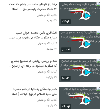
چقدر از کارهای ما بخاطر رضای خداست
؟! شبکه حضرت ولیعصر عج ... استاد
حسینی قزوینی
کتاب الله و عترتی
۲۱ بازدید
۰۳:۱۹
افشاگری تکان دهنده جوان سنی
درباره سکوت حکام بی غیرت عرب در
برابر جنایات اسرائیل
کتاب الله و عترتی
۲۰ بازدید
۰۱:۴۳
نقد و بررسي روايتي در صحيح بخاري
که ميگويد ميشود در برهه اي از تاريخ
امام زماني وجود نداشته باشد!!
کتاب الله و عترتی
۳۱ بازدید
۱۰:۰۳
خطر وابستگی به دنیا در کلام حضرت
علی علیه السلام در نهج البلاغه ( استاد
قزوینی )
کتاب الله و عترتی
۳۰ بازدید
۰۴:۰۴