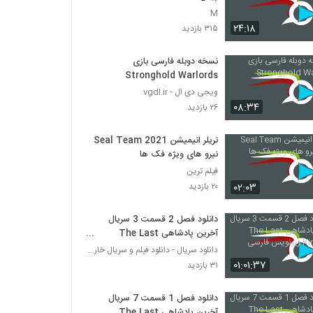
M
۲۴:۱۸
۳۱۵ بازدید
نسخه دوبله فارسی بازی
Stronghold Warlords
ویجی دی ال - vgdl.ir
۰۸:۳۴
۲۶ بازدید
تریلر انیمیشن Seal Team 2021
نیرو های ویژه فک ها
فیلم ترین
۰۲:۰۳
۲۰ بازدید
دانلود فصل 2 قسمت 3 سریال
آخرین پادشاهی The Last
Kingdom زیرنویس فارسی
دانلود سریال - دانلود فیلم و سریال خارجی
۰۱:۰۱:۳۷
۳۱ بازدید
دانلود فصل 1 قسمت 7 سریال
آخرین پادشاهی The Last