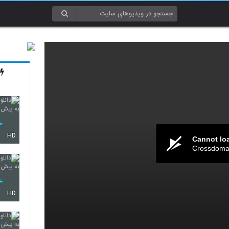
HD
Cannot lo
Crossdomai
HD