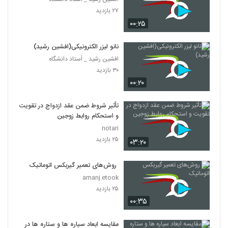
۲۷ بازدید
۰۰:۲۵
نانو لیزر الکترونیکی(افشین رشید)
افشین رشید _ اُستاد دانشگاه
۳۰ بازدید
۰۰:۲۰
تأثیر شروط ضمن عقد ازدواج در تقویت
و استحکام روابط زوجین
notari
۲۵ بازدید
۰۳:۲۰
روش‌های تعمیر گیربکس اتوماتیک
amanj.etook
۲۵ بازدید
۰۰:۳۵
مقایسه ابعاد سیاره ها و ستاره ها در