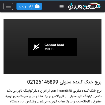
آپلود ویدیو
Toggle
vigation
Cannot load
M3U8:
برج خنک کننده سلولی 02126145899
برج خنک کننده سلولی yun.ir/sm0t58 از انواع دیگر کولینگ تاور می‌باشد.
بدنه‌ی کولینگ تاور سلولی از فایبرگلاس تولید شده و برای سیستم‌های تهویه
مطبوع ، کارخانه‌جات و نیروگاه‌ها به کاربرده می‌شود. وظیفه‌ی این دستگاه