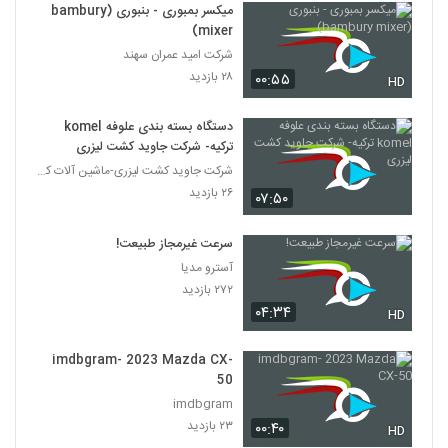
میکسر بمبوری - بنبوری (bambury
mixer)
شرکت امید عمران سهند
۲۸ بازدید
۰۰:۵۵
HD
دستگاه بسته بندی علوفه komel
ترکیه- شرکت جاوید کشت لیزری
شرکت جاوید کشت لیزری-ماشین آلات کشاورزی مردانی
۲۶ بازدید
۰۷:۵۰
سرعت غیرمجاز طبیعت!
آسترو مدیا
۲۷۲ بازدید
۰۴:۳۴
HD
imdbgram- 2023 Mazda CX-
50
imdbgram
۲۳ بازدید
۰۰:۴۰
HD