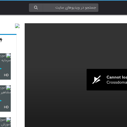
HD
Cannot lo
Crossdomai
HD