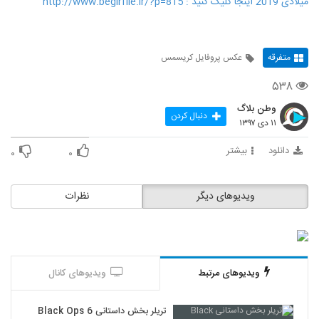
میلادی 2019 اينجا کليک کنيد : http://www.begirfile.ir/?p=815
متفرقه
عکس پروفایل کریسمس
۵۳۸
وطن بلاگ
دنبال کردن
۱۱ دی ۱۳۹۷
دانلود
بیشتر
۰
۰
ویدیوهای دیگر
نظرات
ویدیوهای مرتبط
ویدیوهای کانال
تریلر بخش داستانی Black Ops 6