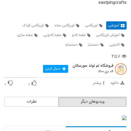
eastpingcrafts
آموزشی
اوریگامی
اوریگامی ساده
اوریگامی کودک
آموزش اوریگامی
جعبه کادو
جعبه کادویی
جعبه سازی
کادویی
دستساز
دستسازه
۴۵۷
فروشگاه تم تولد سورساتان
دنبال کردن
۰۴ دی ۱۴۰۰
دانلود
بیشتر
۰
۰
ویدیوهای دیگر
نظرات