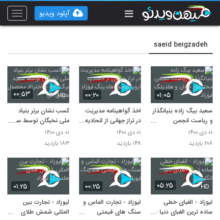
آپلود ویدیو
Toggle
vigation
saeid beigzadeh
۰۰:۵۳
۰۰:۲۰
۰۱:۰۵
HD
سعید بیگ زاده بنیانگذار
اخذ گواهینامه مدیریت
کسب نشان برتر بنیاد
و ریاست انجمن
در تراز جهانی از اتحادیه
ملی نخبگان توسط سعید
مخترعان جوان و
اروپا توسط هلدینگ
بیگ زاده با اختراع
۰۱ دی ۱۴۰۰
۰۱ دی ۱۴۰۰
۰۱ دی ۱۴۰۰
هلدینگ لیوزاد
لیوزاد
محصول هوش افزا
۲۰۸ بازدید
۱۴۸ بازدید
۱۸۳ بازدید
۰۵:۲۵
۰۱:۲۵
۰۰:۲۵
HD
لیوزاد - الفبای خطی
لیوزاد - تجارت الماس و
لیوزاد - تجارت بین
ساده ترین الفبای دنیا -
سنگ های قیمتی
المللی شمش طلای