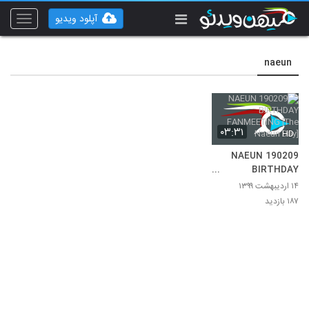
آپلود ویدیو
Toggle
vigation
naeun
۰۳:۳۱
HD
190209 NAEUN
BIRTHDAY
FANMEETING [The
۱۴ اردیبهشت ۱۳۹۹
Naeun Day]
۱۸۷ بازدید