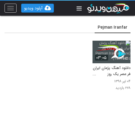
آپلود ویدیو
Toggle
vigation
Pejman Iranfar
۰۳:۰۵
HD
دانلود آهنگ پژمان ایران
فر عصر یک روز
(Pejman Iranfar
۰۴ تیر ۱۳۹۸
Asre Yek Rooz)
۲۲۸ بازدید