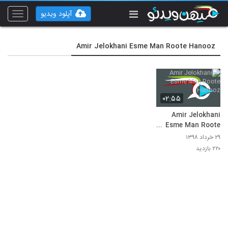
آپلود ویدیو
Toggle
vigation
Amir Jelokhani Esme Man Roote Hanooz
۰۲:۵۵
Amir Jelokhani
Esme Man Roote
Hanooz
۲۹ خرداد ۱۳۹۸
۲۲۰ بازدید