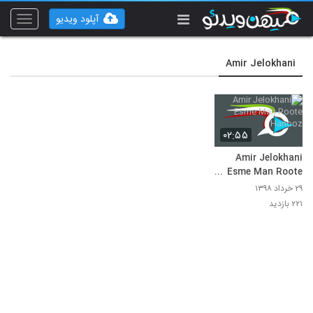
آپلود ویدیو
Toggle
vigation
Amir Jelokhani
۰۲:۵۵
Amir Jelokhani
Esme Man Roote
Hanooz
۲۹ خرداد ۱۳۹۸
۲۲۱ بازدید