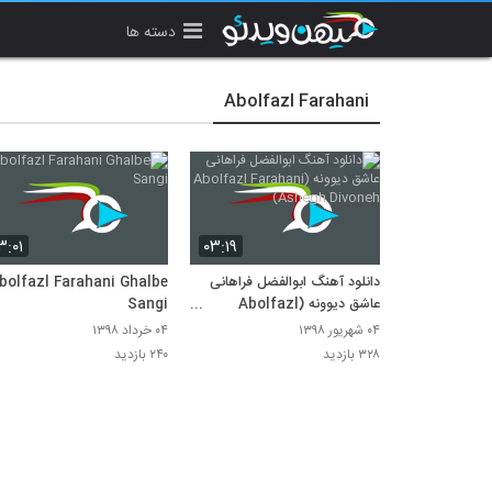
دسته ها
Abolfazl Farahani
۳:۰۱
۰۳:۱۹
دانلود آهنگ ابوالفضل فراهانی
bolfazl Farahani Ghalbe
عاشق دیوونه (Abolfazl
Sangi
Farahani Ashegh Divoneh)
۰۴ شهریور ۱۳۹۸
۰۴ خرداد ۱۳۹۸
۳۲۸ بازدید
۲۴۰ بازدید