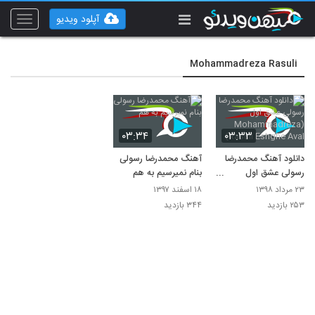
آپلود ویدیو
Toggle
vigation
Mohammadreza Rasuli
۰۳:۳۴
۰۳:۳۳
دانلود آهنگ محمدرضا
آهنگ محمدرضا رسولی
رسولی عشق اول
بنام نمیرسیم به هم
(Mohammadreza
۲۳ مرداد ۱۳۹۸
۱۸ اسفند ۱۳۹۷
Rasuli Eshghe
۲۵۳ بازدید
۳۴۴ بازدید
Aval)