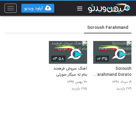
آپلود ویدیو
Toggle
vigation
Soroush Farahmand
۰۳:۵۸
۰۲:۳۵
Soroush
آهنگ سروش فرهمند
Farahmand Dorato
بنام ته سیگار صورتی
Bezan
۰۹ مرداد ۱۳۹۸
۳۰ بهمن ۱۳۹۷
۲۷۹ بازدید
۲۷۵ بازدید