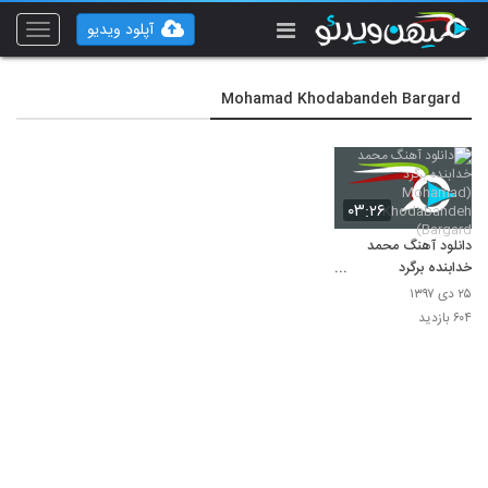
آپلود ویدیو
Toggle
vigation
Mohamad Khodabandeh Bargard
۰۳:۲۶
دانلود آهنگ محمد
خدابنده برگرد
(Mohamad
۲۵ دی ۱۳۹۷
Khodabandeh
۶۰۴ بازدید
Bargard)