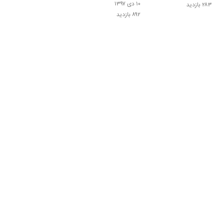
(Mohammad
۱۰ دی ۱۳۹۷
۲۸۳ بازدید
Bahrami Baron)
۸۹۲ بازدید