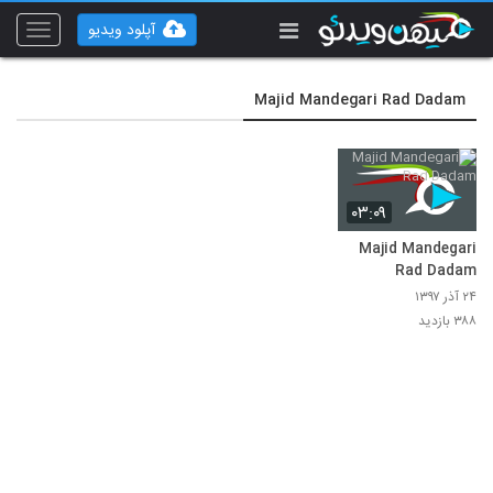
آپلود ویدیو
Toggle
vigation
Majid Mandegari Rad Dadam
۰۳:۰۹
Majid Mandegari
Rad Dadam
۲۴ آذر ۱۳۹۷
۳۸۸ بازدید