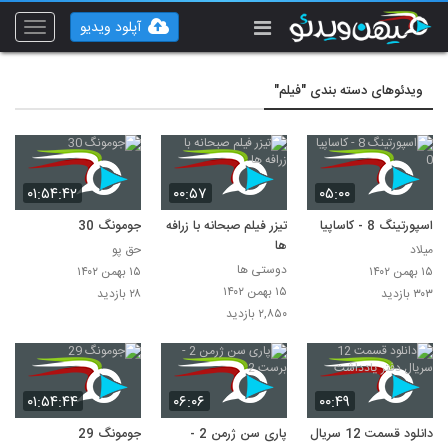
آپلود ویدیو
Toggle
vigation
ویدئوهای دسته بندی "فیلم"
۰۱:۵۴:۴۲
۰۰:۵۷
۰۵:۰۰
اسپورتینگ 8 - کاساپیا 0
تیزر فیلم صبحانه با زرافه
جومونگ 30
ها
میلاد
حق پو
دوستی ها
۱۵ بهمن ۱۴۰۲
۱۵ بهمن ۱۴۰۲
۱۵ بهمن ۱۴۰۲
۳۰۳ بازدید
۲۸ بازدید
۲,۸۵۰ بازدید
۰۱:۵۴:۴۴
۰۶:۰۶
۰۰:۴۹
دانلود قسمت 12 سریال
پاری سن ژرمن 2 -
جومونگ 29