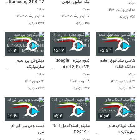
یک میلیون تومن
Samsung 2TB T7
میلاد
Touch Portable
میلاد
میلاد
۱۸ اردیبهشت ۱۴۰۳
SSD Black
۱۷ اردیبهشت ۱۴۰۳
۰۱ اردیبهشت ۱۴۰۳
۳۵۱ بازدید
۴۰۰ بازدید
۴۳۹ بازدید
۰۲:۱۴
۱۵:۲۷
۰۵:۵۳
شاسی بلند فوق العاده
کدوم بهتره | Google
میکروفن بی سیم
«دانگ فنگ»
pixel 8 Pro VS
سارامونیک
Saramonic
Galaxy S24 Ultra
میلاد
میلاد
میلاد
Blink900 B2
۲۱ فروردین ۱۴۰۳
۱۸ بهمن ۱۴۰۲
۱۶ بهمن ۱۴۰۲
Wireless
۵۶۷ بازدید
۳۲۲ بازدید
۲۷۷ بازدید
Microphone
۱۵:۴۰
۰۱:۱۲
۱۵:۰۲
جنگ لپ‌تاپ‌ها و
مانیتور استوک دل Dell
تست و بررسی کی ام
نمایشگرها؛
P2219H
سی
جذاب‌ترین‌های نمایشگاه
میلاد
میلاد
میلاد