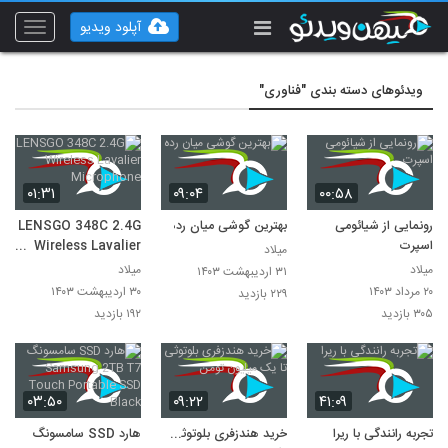
آپلود ویدیو
Toggle
vigation
ویدئوهای دسته بندی "فناوری"
۰۱:۳۱
۰۹:۰۴
۰۰:۵۸
رونمایی از شیائومی
بهترین گوشی میان رده
LENSGO 348C 2.4G
اسپرت
Wireless Lavalier
میلاد
Microphone
میلاد
میلاد
۳۱ اردیبهشت ۱۴۰۳
۲۰ مرداد ۱۴۰۳
۳۰ اردیبهشت ۱۴۰۳
۲۲۹ بازدید
۳۰۵ بازدید
۱۹۲ بازدید
۰۳:۵۰
۰۹:۲۲
۴۱:۰۹
تجربه رانندگی با ریرا
خرید هندزفری بلوتوثی تا
هارد SSD سامسونگ