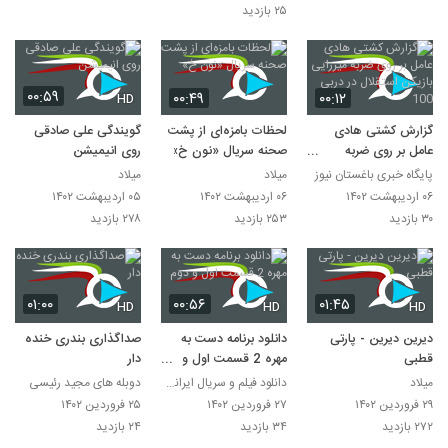
۲۵ بازدید
۰۰:۵۹
۰۰:۴۹
۰۰:۱۲
HD
گزارش کشتی هادی
لحظات بامزه‌ای از پشت
گویندگی علی صادقی
عامل بر روی ضربه
صحنه سریال «نون خ»
روی انیمیشن
میرزایی بازیکن استقلال
پایگاه خبری باغستان نیوز
میلاد
میلاد
در دربی 100
۰۶ اردیبهشت ۱۴۰۲
۰۶ اردیبهشت ۱۴۰۲
۰۵ اردیبهشت ۱۴۰۲
۳۰ بازدید
۲۵۳ بازدید
۲۷۸ بازدید
۰۱:۰۰
۰۰:۵۶
۰۱:۴۵
HD
HD
HD
دیرین دیرین - پارتی
دانلود برنامه دست به
صداگذاری بندری خنده
قطبی
مهره 2 قسمت اول و
دار
دوم
میلاد
دانلود فیلم و سریال ایرانی بصورت قانونی
دوبله های مجید رئیسی
۲۹ فروردین ۱۴۰۲
۲۷ فروردین ۱۴۰۲
۲۵ فروردین ۱۴۰۲
۲۷۲ بازدید
۳۴ بازدید
۲۴ بازدید