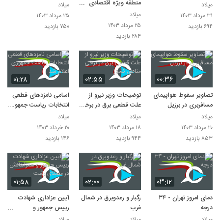
منطقه ویژه اقتصادی
میلاد
میلاد
دوغارون
میلاد
۳۱ مرداد ۱۴۰۳
۲۵ مرداد ۱۴۰۳
۲۵ مرداد ۱۴۰۳
۶۹۴ بازدید
۷۵۰ بازدید
۲۸۴ بازدید
۰۱:۲۸
۰۲:۵۵
۰۰:۳۶
تصاویر سقوط هواپیمای
توضیحات وزیر نیرو از
اسامی نامزدهای قطعی
مسافربری در برزیل
علت قطعی برق در برخی
انتخابات ریاست جمهوری
مناطق کشور
اعلام شد
میلاد
میلاد
میلاد
۲۰ مرداد ۱۴۰۳
۱۸ مرداد ۱۴۰۳
۲۰ خرداد ۱۴۰۳
۸۵۳ بازدید
۹۴۴ بازدید
۱۴۶ بازدید
۰۱:۵۸
۰۲:۰۰
۰۳:۱۲
دمای امروز تهران - ۳۴
رگبار و رعدوبرق در شمال
آیین عزاداری شهادت
درجه
غرب
رییس جمهور و
همراهانش در مصلای
میلاد
میلاد
میلاد