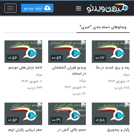
آپلود ویدیو
Toggle
vigation
ویدئوهای دسته بندی "خبری"
۰۱:۵۶
۰۰:۵۹
۰۰:۲۲
رعد و برق شدید در مکه
ویدیو فوران آتشفشان
ادامه بارش‌های مونسون
در ایسلند
میلاد
میلاد
میلاد
۰۲ شهریور ۱۴۰۳
۰۱ شهریور ۱۴۰۳
۰۲ شهریور ۱۴۰۳
۷۷۸ بازدید
۶۳۹ بازدید
۱۶۱ بازدید
۰۱:۵۶
۰۰:۳۱
۰۱:۵۸
رگبار و رعدوبرق
حجم بالای آتش در
سفر دریایی زائران اربعین