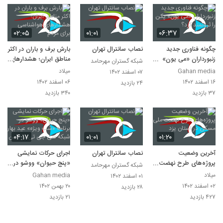
۰۲:۰۵
۰۱:۰۱
۰۶:۳۷
چگونه فناوری جدید
نصاب سانترال تهران
بارش برف و باران در اکثر
زنبورداران «می یون»
مناطق ایران؛ هشدارهای
شبکه گستران مهرحامد
پکن را ثروتمند کرد؟
هواشناسی برای مردم
Gahan media
میلاد
۰۷ اسفند ۱۴۰۲
۱۶ اسفند ۱۴۰۲
۰۶ اسفند ۱۴۰۲
۲۴ بازدید
۳۷ بازدید
۳۴۰ بازدید
۰۴:۱۷
۰۱:۰۱
۰۱:۲۰
آخرین وضعیت
نصاب سانترال تهران
اجرای حرکات نمایشی
پروژه‌های طرح نهضت
«پنج حیوان» ووشو در
شبکه گستران مهرحامد
ملی مسکن در استان یزد
برنامه «شب ویژه» عید
میلاد
Gahan media
۰۱ اسفند ۱۴۰۲
بهار شبکه سی جی تی
۰۲ اسفند ۱۴۰۲
۲۰ بهمن ۱۴۰۲
۲۸ بازدید
اِن چین
۴۲۷ بازدید
۲۱ بازدید