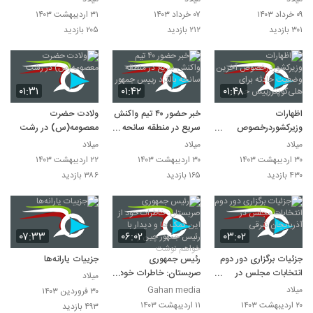
رشت
۰۹ خرداد ۱۴۰۳
۰۷ خرداد ۱۴۰۳
۳۱ اردیبهشت ۱۴۰۳
۳۰۱ بازدید
۲۱۲ بازدید
۲۰۵ بازدید
۰۱:۳۱
۰۱:۴۲
۰۱:۴۸
اظهارات
خبر حضور ۴۰ تیم واکنش
ولادت حضرت
وزیرکشوردرخصوص
سریع در منطقه سانحه
معصومه(س) در رشت
آخرین وضعیت حادثه
بالگرد رییس جمهور
میلاد
میلاد
میلاد
برای هلی‌کوپتررییس
۳۰ اردیبهشت ۱۴۰۳
۳۰ اردیبهشت ۱۴۰۳
۲۲ اردیبهشت ۱۴۰۳
جمهور
۴۳۰ بازدید
۱۶۵ بازدید
۳۸۶ بازدید
۰۷:۳۳
۰۶:۰۲
۰۳:۰۲
جزئیات برگزاری دور دوم
رئیس جمهوری
جزییات یارانه‌ها
انتخابات مجلس در
صربستان: خاطرات خود
میلاد
آذربایجان شرقی
از این کمک ها و دیدار با
میلاد
Gahan media
۳۰ فروردین ۱۴۰۳
رئیس جمهور چین را
۲۰ اردیبهشت ۱۴۰۳
۱۱ اردیبهشت ۱۴۰۳
۴۹۳ بازدید