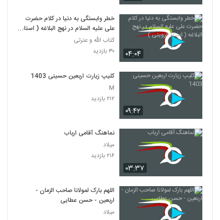
خطر وابستگی به دنیا در کلام حضرت
علی علیه السلام در نهج البلاغه ( استاد
قزوینی )
کتاب الله و عترتی
۳۰ بازدید
۰۴:۰۴
کلیپ زیارت اربعین حسینی 1403
M
۲۱۲ بازدید
۰۹:۴۲
نماهنگ آقامی ارباب
میلاد
۲۱۶ بازدید
۰۳:۳۷
اللهم بارک لمولانا صاحب الزمان -
اربعین - حسن عطایی
میلاد