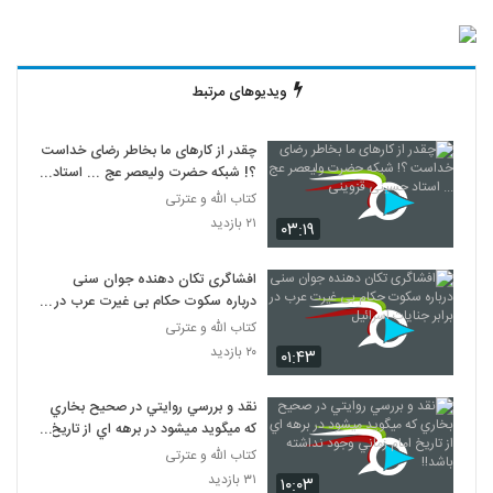
ویدیوهای مرتبط
چقدر از کارهای ما بخاطر رضای خداست
؟! شبکه حضرت ولیعصر عج ... استاد
حسینی قزوینی
کتاب الله و عترتی
۲۱ بازدید
۰۳:۱۹
افشاگری تکان دهنده جوان سنی
درباره سکوت حکام بی غیرت عرب در
برابر جنایات اسرائیل
کتاب الله و عترتی
۲۰ بازدید
۰۱:۴۳
نقد و بررسي روايتي در صحيح بخاري
که ميگويد ميشود در برهه اي از تاريخ
امام زماني وجود نداشته باشد!!
کتاب الله و عترتی
۳۱ بازدید
۱۰:۰۳