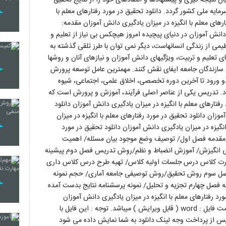
سرمایه ملی کشور گردد. دانلود تحقیق در مورد رفتارهای معلم با
ارهای معلم با انگیزه در میزان یادگیری دانش آموزان مقدمه:
ی دانش آموزان در دنیای پیچیده امروز هیچکس بی نیاز از تعلیم و
ی از زندگی انسانهاست، دیگر نمی توان با طرز تلقی گذشته به
ی تعلیم و تربیت، ویژگیهای دانش آموزان و نیازهای آنان و روشها
ن سازندگان جامعه ایفای نقش کنند. مهمترین عامل توسعه پرورش
و ورود تا آخرین دوره تخصصی، اخلاق علمی، اجتماعی، شیوه
د. تدریس یکی از عناصر اصلی فرآیند، آموزش و پرورش است که
فتارهای معلم با انگیزه در میزان یادگیری دانش آموزان دانلود
موزان دانلود تحقیق در مورد رفتارهای معلم با انگیزه در میزان
گیزه در میزان یادگیری دانش آموزان دانلود تحقیق در مورد
ده /مقدمه فصل اول/ توصیف وضع موجود بیان مسئله/ اهمیت
گی انگیزش/ آموزش انضباط و نظم/روش تدریس فصل دوم پیشینه
ظارت کلاس درس جلسات اولیه کلاس/ تهیه طرح درس کلاس داری
فصل سوم روش تحقیق/روش توصیفی جامعه آماری/ حجم نمونه
ته فصل چهارم تجزیه و تحلیل/ نمونه پرسشنامه نتایج بدست آمده
رد رفتارهای معلم با انگیزه در میزان یادگیری دانش آموزان
پشتیبانی وب سایت نیک فایل پشتیبانی وب سایت نیک فایل فرمت فایل : word ( قابل ویرایش ) میباشد. توجه : این فایل با
یباشد. نکات مهم : ۱ – دوستان عزیز پس از پرداخت وجه لینک دانلود به شما نمایش داده می شود