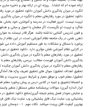
ارائه نموده ام که انشاءا… روزنه ای در ارائه بهتر و ذخیره سازی 
انگیزه در میزان یادگیری دانش آموزان دانلود تحقیق در مورد رفت
دانلود تحقیق در مورد رفتارهای معلم با انگیزه در میزان یادگیر
تربیت نیست. امروز فعالیت در مدرسه و آموختن، خود بخش عظیم
شاگرد و تربیت او نگریست، اگر معلمان با اصول و مبانی و هدفها
و فنون تدریس آشنایی نداشته باشند. هرگز قادر نیستند به عنوا
ذهنی علمی در یک جامعه نظام آموزشی است، در این نظام از بد
برخورد با مسائل و مشکلات به طور مستقیم آموزش داده می شو
در کارایی نظام آموزشی نقش مؤثری دارد. دانلود تحقیق در مورد ر
تحقیق در مورد رفتارهای معلم با انگیزه در میزان یادگیری دانش آ
یادگیری دانش آموزان فهرست مطالب: بررسی رفتارهای معلم با ان
رفتارهای معلم با انگیزه در میزان یادگیری دانش آموزان چکی
تحقیق اهداف تحقیق/ سوال های تحقیق تعریف واژه ها/ آماد
تحقیق/ معلم خوب و موفق معیار و شرایط دبیری مدیریت و ن
و انضباط/تشویق و تنبیه در کلاس درس و روش برخورد معلم 
ابزار اندازه گیری/ سوالات پرسشنامه متغیر مستقل/ متغیر وابس
و نمایش نمودار فصل پنجم نتیجه گیری/منابع دانلود تحقیق در مو
بهترین کیفیت قابل پرینت م