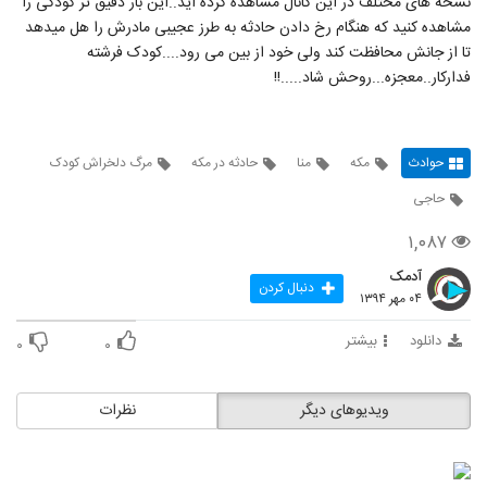
نسخه های مختلف در این کانال مشاهده کرده اید..این بار دقیق تر کودکی را
مشاهده کنید که هنگام رخ دادن حادثه به طرز عجیبی مادرش را هل میدهد
تا از جانش محافظت کند ولی خود از بین می رود....کودک فرشته
فدارکار..معجزه...روحش شاد.....!!
حوادث
مکه
منا
حادثه در مکه
مرگ دلخراش کودک
حاجی
۱,۰۸۷
آدمک
دنبال کردن
۰۴ مهر ۱۳۹۴
دانلود
بیشتر
۰
۰
ویدیوهای دیگر
نظرات