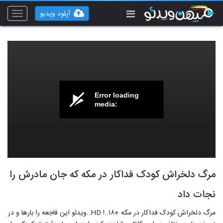
آپلود ویدیو
Toggle
vigation
Error loading
media:
مرگ دلخراش کودک فداکار در مکه که جان مادرش را
نجات داد
مرگ دلخراش کودک فداکار در مکه +۱۸..! HD..ویدئو این فاجعه را بارها و در