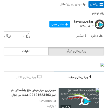
پزشکی
درمان بلع بزرگسالان
۳۳۴
tavangostar
دنبال کردن
۱۳ آذر ۱۳۹۸
دانلود
بیشتر
۰
۰
ویدیوهای دیگر
نظرات
ویدیوهای مرتبط
ویدیوهای کانال
مجهزترین مرکز درمان بلع بزرگسالان در
البرز 09121623463|هفت تیر چهارراه
دولت آباد فرعی دوم
tavangostar
۶ بازدید
۰۰:۵۵