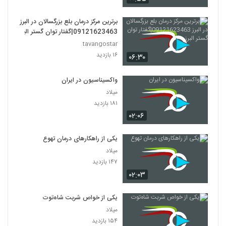
برترین مرکز درمان بلع بزرگسالان در البرز
09121623463|گفتار توان گستر البرز
tavangostar
۱۶ بازدید
۰۶:۳۰
واکسیناسیون در ایران
میلاد
۱۸۱ بازدید
۰۲:۰۶
یکی از راهکارهای درمان تهوع
میلاد
۱۴۷ بازدید
۰۲:۰۳
یکی از خواص شربت شاه‌توت
میلاد
۱۵۴ بازدید