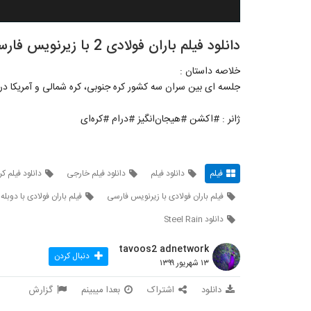
دانلود فیلم باران فولادی 2 با زیرنویس فارسی چسبیده(Steel Rain 2 2020)
خلاصه داستان :
جلسه ای بین سران سه کشور کره جنوبی، کره شمالی و آمریکا در ح
ژانر : #اکشن #هیجان‌انگیز #درام #کره‌ای
فیلم
دانلود فیلم
دانلود فیلم خارجی
دانلود فیلم کر
فیلم باران فولادی با زیرنویس فارسی
فیلم باران فولادی با دوبله
دانلود Steel Rain
tavoos2 adnetwork
دنبال کردن
۱۳ شهریور ۱۳۹۹
دانلود
اشتراک
بعدا میبینم
گزارش