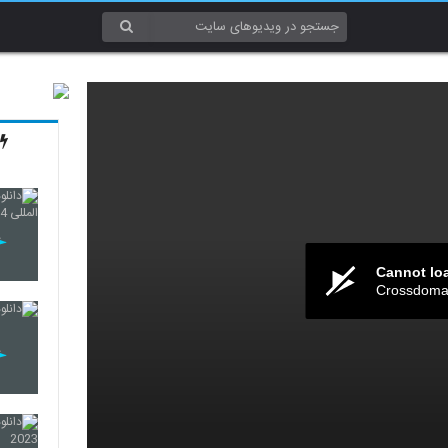
Cannot lo
Crossdomai