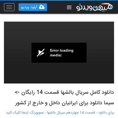
آپلود ویدیو
Toggle
vigation
Error loading
media:
دانلود کامل سریال بالشها قسمت 14 رایگان ->
سیما دانلود برای ایرانیان داخل و خارج از کشور
برای دانلود - قسمت 14 چهاردهم سریال بالشها - عموپورنگ اینجا کلیک کنید