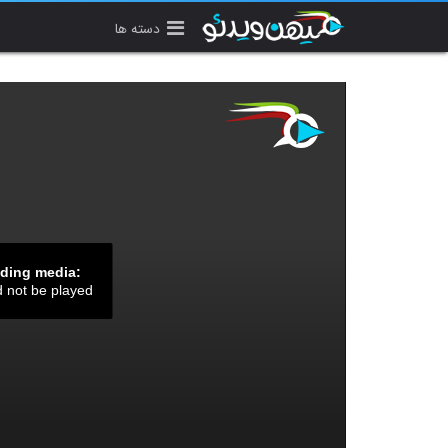
دسته ها
ading media:
d not be played