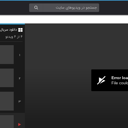
دانلود سریا
۴
۴
از
ویدئو
1
Error lo
2
File coul
3