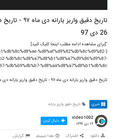
26 دی 97
"[برای مشاهده ادامه مطلب اینجا کلیک کنید]
%d8%b1%db%8c%d8%ae-%d8%af%d9%82%db%8c%d9%82-
b2-%db%8c%d8%a7%d8%b1%d8%a7%d9%86%d9%87-
7-%db%b9%db%b7-%d8%aa%d8%a7%d8%b1%db%8c/)"
تاریخ دقیق واریز یارانه دی ماه ۹۷ - تاریخ دقیق واریز یارانه دی ماه 97 امروز چهارشنبه 26 دی 97
خبری
تاریخ دقیق واریز یارانه
video1002
دنبال کردن
۲۶ دی ۱۳۹۷
دانلود
اشتراک
بعدا میبینم
گزارش