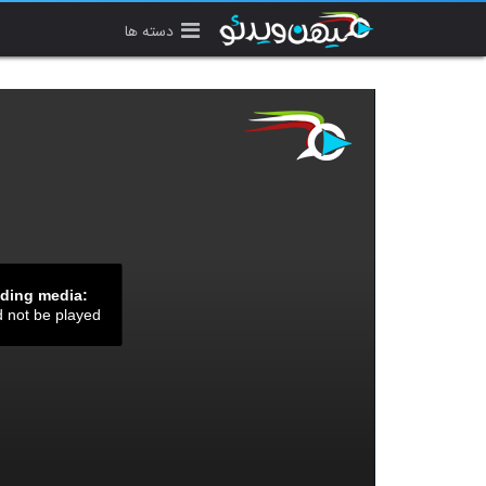
دسته ها
ading media:
d not be played