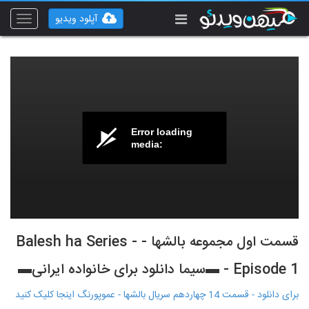
آپلود ویدیو
Toggle
vigation
Error loading
media:
قسمت اول مجموعه بالشها - Balesh ha Series -
Episode 1 - ▬سیما دانلود برای خانواده ایرانی▬
برای دانلود - قسمت 14 چهاردهم سریال بالشها - عموپورنگ اینجا کلیک کنید