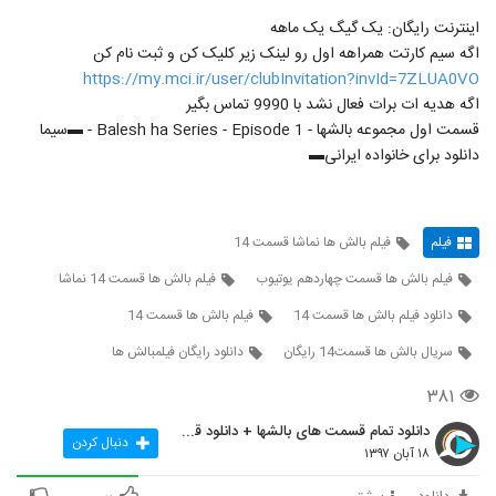
اینترنت رایگان: یک گیگ یک ماهه
اگه سیم کارتت همراهه اول رو لینک زیر کلیک کن و ثبت نام کن
https://my.mci.ir/user/clubInvitation?invId=7ZLUA0VO
اگه هدیه ات برات فعال نشد با 9990 تماس بگیر
قسمت اول مجموعه بالشها - Balesh ha Series - Episode 1 - ▬سیما
دانلود برای خانواده ایرانی▬
فیلم
فیلم بالش ها نماشا قسمت 14
فیلم بالش ها قسمت چهاردهم یوتیوب
فیلم بالش ها قسمت 14 نماشا
دانلود فیلم بالش ها قسمت 14
فیلم بالش ها قسمت 14
سريال بالش ها قسمت14 رایگان
دانلود رایگان فیلمبالش ها
۳۸۱
دانلود تمام قسمت های بالشها + دانلود قسمت 14 چهارد
دنبال کردن
۱۸ آبان ۱۳۹۷