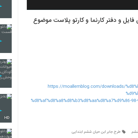
یه ششم دبستان 98-97 بهترین فایل و دفتر کارنما و کارتو پلاست موضوع
https://moallemblog.com/downloads/%
%d9%
%d8%af%d8%a8%d8%b3%d8%aa%d8%a7%d9%86-98-
HD
 ششم
طرح جابر ابن حیان ششم ابتدایی