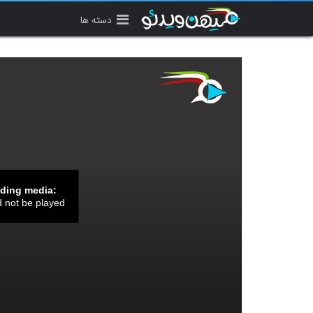
دسته ها
ading media:
d not be played