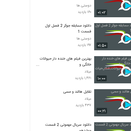
دوستی ها
۰۱:۰۲
۱۶۰ بازدید
دانلود مسابقه جوکر 2 فصل اول
قسمت 1
دوستی ها
۰۱:۵۰
۱۹۷ بازدید
بهترین فیلم های خنده دار حیوانات
خانگی و
کودکان,مستند,حیوانات,شکار,حیات
میلاد
وحش,راز بقا
۱۰:۰۰
۱,۴۶۱ بازدید
تقابل هالند و مسی
میلاد
۴۳۷ بازدید
۰۰:۲۱
دانلود سریال مهمونی 2 قسمت
چهاردهم