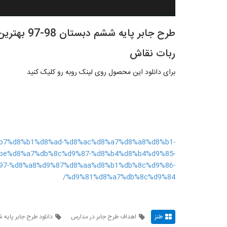
طرح جابر پا
ربات نقاش
برای دانلود این محصول روی لینک روبه رو کلیک کنید
d8%b7%d8%b1%d8%ad-%d8%ac%d8%a7%d8%a8%d8%b1-
be%d8%a7%db%8c%d9%87-%d8%b4%d8%b4%d9%85-
97-%d8%a8%d9%87%d8%aa%d8%b1%db%8c%d9%86-
%d9%81%d8%a7%db%8c%d9%84/
طنز
اهداف طرح جابر در مدارس
دانلود طرح جابر پایه