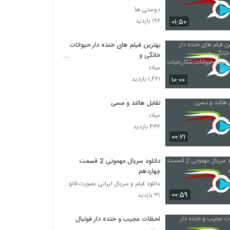
دوستی ها
۰۱:۵۰
۱۹۶ بازدید
بهترین فیلم های خنده دار حیوانات
خانگی و
کودکان,مستند,حیوانات,شکار,حیات
میلاد
وحش,راز بقا
۱۰:۰۰
۱,۴۶۱ بازدید
تقابل هالند و مسی
میلاد
۴۳۶ بازدید
۰۰:۲۱
دانلود سریال مهمونی 2 قسمت
چهاردهم
دانلود فیلم و سریال ایرانی بصورت قانونی
۰۰:۵۹
۳۱ بازدید
لحظات عجیب و خنده دار فوتبال