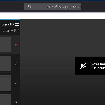
1
دانلود فیلم
2
۱۸
۳
از
ویدئو
Error lo
4
File coul
5
6