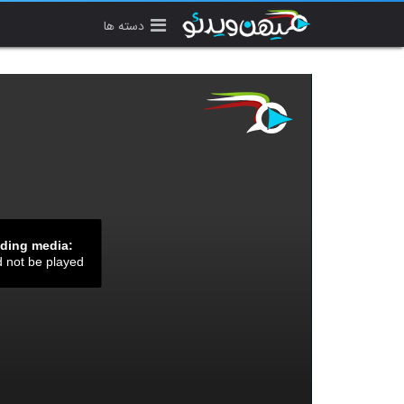
دسته ها
ading media:
d not be played