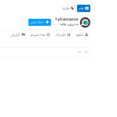
فیلم
هزارپا
TafrihiCenter
دنبال کردن
۲۲ اسفند ۱۳۹۷
دانلود
اشتراک
بعدا میبینم
گزارش