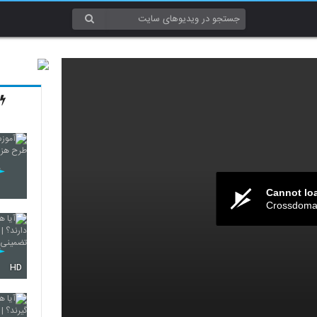
Cannot lo
Crossdomai
HD