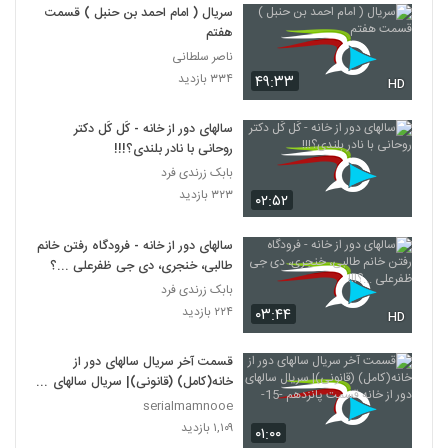
سریال ( امام احمد بن حنبل ) قسمت
هفتم
ناصر سلطانی
۳۳۴ بازدید
۴۹:۳۳
HD
سالهای دور از خانه - کَل کَل دکتر
روحانی با نادر بلندی؟!!!
بابک زرندی فرد
۳۲۳ بازدید
۰۲:۵۲
سالهای دور از خانه - فرودگاه رفتن خانم
طالبی، خنجری، دی جی ظفرعلی ...؟!!!
بابک زرندی فرد
۲۲۴ بازدید
۰۳:۴۴
HD
قسمت آخر سریال سالهای دور از
خانه(کامل) (قانونی)| سریال سالهای
دور از خانه قسمت پانزدهم -15-
serialmamnooe
۱,۱۰۹ بازدید
۰۱:۰۰