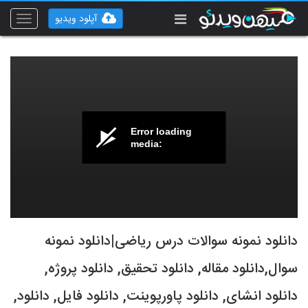
آپلود ویدیو
Toggle
vigation
Error loading
media:
دانلود نمونه سوالات درس ریاضی|دانلود نمونه
سوال,دانلود مقاله, دانلود تحقیق, دانلود پروژه,
دانلود انشای, دانلود پاورپوینت, دانلود فایل, دانلود,