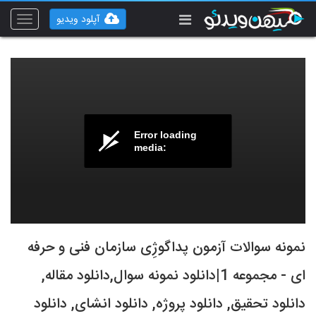
آپلود ویدیو
Toggle
vigation
Error loading
media:
نمونه سوالات آزمون پداگوژِی سازمان فنی و حرفه
ای - مجموعه 1|دانلود نمونه سوال,دانلود مقاله,
دانلود تحقیق, دانلود پروژه, دانلود انشای, دانلود