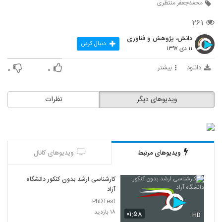
محمدجعفر منتظری
15
۳۲۳ بازدید
۲۶۱
مصاحبه آقای عبدالله جاسبی در 11 مردادماه
1393 در برنامه شناسنامه
دانش، پژوهش و فناوری
دنبال کردن
16
۲۸۴ بازدید
۱۱ دی ۱۳۹۷
دانلود
بیشتر
مصاحبه آقای عبدالله جاسبی در 4 اردیبهشت
۰
۰
ماه 1398 در برنامه اختیاریه
17
۲۳۵ بازدید
ویدیوهای دیگر
نظرات
ناگفته‌هایی از درگیری مسئولان وقت دانشگاه
آزاد با خانواده‌ی هادوی
18
۳۶۸ بازدید
مصاحبه رئیس دانشگاه آزاد در برنامه دست خط
ویدیوهای مرتبط
ویدیوهای کانال
25 بهمن 1398
19
۱۸۳ بازدید
کارشناسی ارشد بدون کنکور دانشگاه
آزاد
PhDTest
۱۸ بازدید
۰۱:۵۸
HD