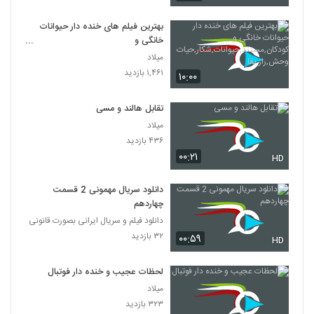
بهترین فیلم های خنده دار حیوانات
خانگی و
کودکان,مستند,حیوانات,شکار,حیات
میلاد
وحش,راز بقا
۱,۴۶۱ بازدید
۱۰:۰۰
تقابل هالند و مسی
میلاد
۴۳۶ بازدید
۰۰:۲۱
HD
دانلود سریال مهمونی 2 قسمت
چهاردهم
دانلود فیلم و سریال ایرانی بصورت قانونی
۳۲ بازدید
۰۰:۵۹
HD
لحظات عجیب و خنده دار فوتبال
میلاد
۳۲۳ بازدید