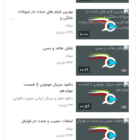
بهترین فیلم های خنده دار حیوانات
خانگی و
کودکان,مستند,حیوانات,شکار,حیات
میلاد
وحش,راز بقا
۱,۴۶۱ بازدید
۱۰:۰۰
تقابل هالند و مسی
میلاد
۴۳۶ بازدید
۰۰:۲۱
HD
دانلود سریال مهمونی 2 قسمت
چهاردهم
دانلود فیلم و سریال ایرانی بصورت قانونی
۳۲ بازدید
۰۰:۵۹
HD
لحظات عجیب و خنده دار فوتبال
میلاد
۳۲۳ بازدید