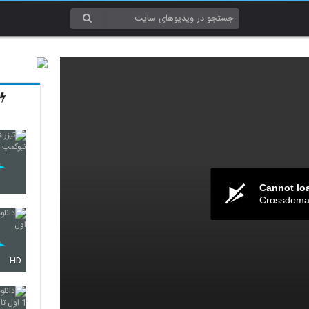
Cannot lo
Crossdomai
HD