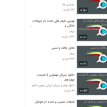
دوستی ها
۰۱:۵۰
۱۹۶ بازدید
بهترین فیلم های خنده دار حیوانات
خانگی و
کودکان,مستند,حیوانات,شکار,حیات
میلاد
وحش,راز بقا
۱۰:۰۰
۱,۴۶۱ بازدید
تقابل هالند و مسی
میلاد
۴۳۶ بازدید
۰۰:۲۱
دانلود سریال مهمونی 2 قسمت
چهاردهم
دانلود فیلم و سریال ایرانی بصورت قانونی
۰۰:۵۹
۳۱ بازدید
لحظات عجیب و خنده دار فوتبال