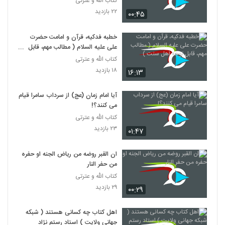
کتاب الله و عترتی
۲۲ بازدید
۰۰:۴۵
خطبه فدکیه، قرآن و امامت حضرت
علی علیه السلام ( مطالب مهم، قابل
توجه اهل سنت )
کتاب الله و عترتی
۱۸ بازدید
۱۶:۱۳
آیا امام زمان (عج) از سرداب سامرا قیام
می کنند؟!
کتاب الله و عترتی
۲۳ بازدید
۰۱:۴۷
ان القبر روضه من ریاض الجنه او حفره
من حفر النار
کتاب الله و عترتی
۲۹ بازدید
۰۰:۲۹
اهل کتاب چه کسانی هستند ( شبکه
جهانی ولایت ) استاد رستم نژاد