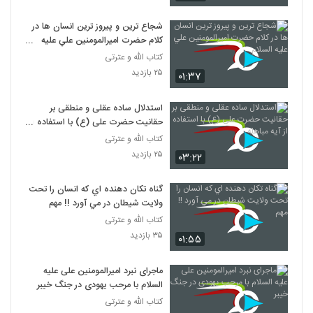
شجاع ترين و پيروز ترين انسان ها در
کلام حضرت اميرالمومنين علي عليه
السلام
کتاب الله و عترتی
۲۵ بازدید
۰۱:۳۷
استدلال ساده عقلی و منطقی بر
حقانیت حضرت علی (ع) با استفاده از
آیه مباهله
کتاب الله و عترتی
۲۵ بازدید
۰۳:۲۲
گناه تکان دهنده اي که انسان را تحت
ولايت شيطان در مي آورد !! مهم
کتاب الله و عترتی
۳۵ بازدید
۰۱:۵۵
ماجرای نبرد امیرالمومنین علی علیه
السلام با مرحب یهودی در جنگ خیبر
کتاب الله و عترتی