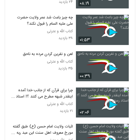
۲۴ بازدید
۰۸:۱۹
چه چیز باعث شد عمر ولایت حضرت
علی علیه السام را قبول نکند؟
کتاب الله و عترتی
۳۸ بازدید
۰۱:۵۳
لعن و نفرين کردن مرده به ناحق
کتاب الله و عترتی
۳۵ بازدید
۰۰:۳۹
چرا برای قرآن که از جانب خدا آمده
اینقدر شبهه مطرح می کنند ؟! استاد
رستم نژاد
کتاب الله و عترتی
۲۱ بازدید
۰۲:۰۶
اثبات ولایت امام حسن (ع) طبق گفته
مورخ معروف اهل سنت ابن عبد ربه
اندلسی