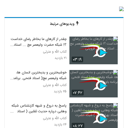
ویدیوهای مرتبط
چقدر از کارهای ما بخاطر رضای خداست
؟! شبکه حضرت ولیعصر عج ... استاد
حسینی قزوینی
کتاب الله و عترتی
۲۱ بازدید
۰۳:۱۹
خوشبخترین و بدبخترین انسان ها،
شبکه ولیعصر عج( استاد فتحی. برنامه
باور )
کتاب الله و عترتی
۲۵ بازدید
۰۷:۴۲
پاسخ به دروغ و شبهه کارنشناس شبکه
وهابی درباره حدیث ثقلین ( استاد
بهرامی زاد ) شبکه حضرت ولیعصر عج
کتاب الله و عترتی
۲۶ بازدید
۰۸:۲۷