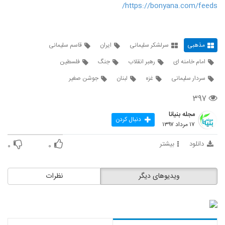
https://bonyana.com/feeds/
مذهبی
سرلشکر سلیمانی
ایران
قاسم سلیمانی
امام خامنه ای
رهبر انقلاب
جنگ
فلسطین
سردار سلیمانی
غزه
لبنان
جوشن صغیر
۳۹۷
مجله بنیانا
دنبال کردن
۱۷ مرداد ۱۳۹۷
دانلود
بیشتر
۰
۰
ویدیوهای دیگر
نظرات