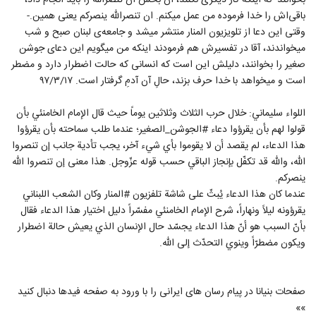
بخوانند -نه اینکه کار دیگری نکنند، آن بخش ان تنصرالله را باید انجام داد،
باقی‌اش را خدا فرموده من عمل میکنم. ان تنصرالله ینصرکم یعنی همین.-
وقتی این دعا از تلویزیون المنار منتشر میشد و جامعه‌ی لبنان صبح و شب
میخواندند، آقا در تفسیرش هم فرمودند اینکه من میگویم این دعای جوشن
صغیر را بخوانند، دلیلش این است که انسانی که حالت اضطرار دارد و مضطر
است و میخواهد با خدا حرف بزند، حالِ آن آدمِ گرفتار است. ۹۷/۳/۱۷
اللواء سلیماني: خلال حرب الثلاث وثلاثين يوماً حيث قال الإمام الخامنئي بأن
قولوا لهم بأن يقرؤوا دعاء #الجوشن_الصغير؛ عندما طلب سماحته بأن يقرؤوا
هذا الدعاء، لم يقصد أن لا يقوموا بأي شيء آخر، يجب تأدية جانب إن تنصروا
الله، والله قد تكفّل بإنجاز الباقي حسب قوله عزّوجل. هذا معنى إن تنصروا الله
ينصركم.
عندما كان هذا الدعاء يُبثّ على شاشة تلفزيون #المنار وكان الشعب اللبناني
يقرؤونه ليلاً ونهاراً، شرح الإمام الخامنئي مفسّراً دليل اختيار هذا الدعاء فقال
بأنّ السبب هو أنّ هذا الدعاء يجسّد حال الإنسان الذي يعيش حالة اضطرار
ويكون مضطرّاً وينوي التحدّث إلى الله.
صفحات بنیانا در پیام رسان های ایرانی را با ورود به صفحه فیدها دنبال کنید
»»