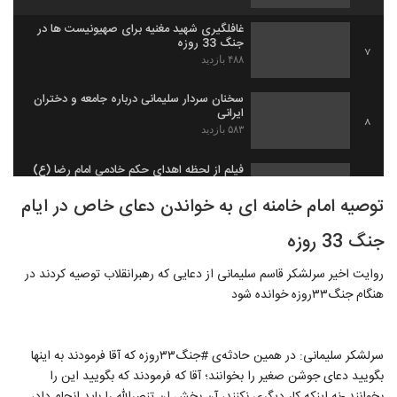
غافلگیری شهید مغنیه برای صهیونیست ها در
جنگ 33 روزه
7
۴۸۸ بازدید
سخنان سردار سلیمانی درباره جامعه و دختران
ایرانی
8
۵۸۳ بازدید
فیلم از لحظه اهدای حکم خادمی امام رضا (ع)
به سردار سلیمانی
9
توصیه امام خامنه ای به خواندن دعای خاص در ایام
۷۴۴ بازدید
جنگ 33 روزه
روایت اخیر سرلشکر قاسم سلیمانی از دعایی که رهبرانقلاب توصیه کردند در
هنگام جنگ۳۳روزه خوانده شود
سرلشکر سلیمانی: در همین حادثه‌ی #جنگ۳۳روزه که آقا فرمودند به اینها
بگویید دعای جوشن صغیر را بخوانند؛ آقا که فرمودند که بگویید این را