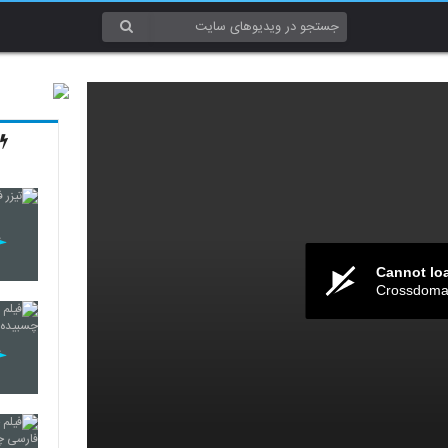
Cannot lo
Crossdomai