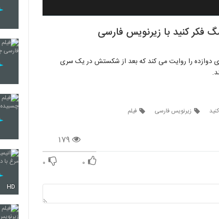
نید (Think Like a Dog) داستان پسری دوازده را روایت می کند که بعد از شکستش در یک سری
د.
نید
زیرنویس فارسی
فیلم
۱۷۹
۰
۰
HD