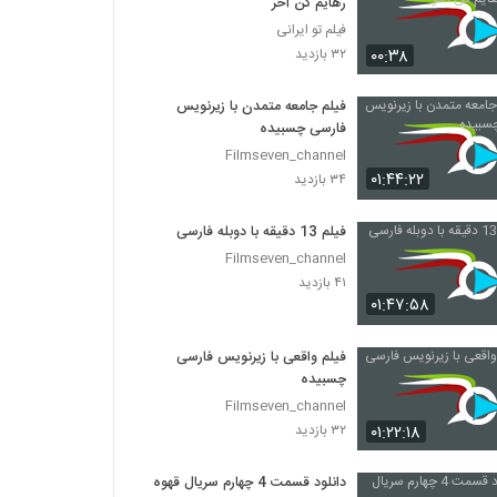
رهایم کن آخر
فیلم تو ایرانی
۰۰:۳۸
۳۲ بازدید
فیلم جامعه متمدن با زیرنویس
فارسی چسبیده
Filmseven_channel
۰۱:۴۴:۲۲
۳۴ بازدید
فیلم 13 دقیقه با دوبله فارسی
Filmseven_channel
۴۱ بازدید
۰۱:۴۷:۵۸
فیلم واقعی با زیرنویس فارسی
چسبیده
Filmseven_channel
۰۱:۲۲:۱۸
۳۲ بازدید
دانلود قسمت 4 چهارم سریال قهوه