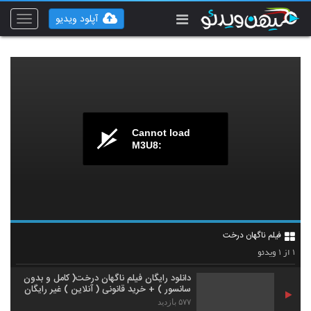
آپلود ویدیو
Toggle
vigation
Cannot load
M3U8:
فیلم ناگهان درخت
۱
۱
از
ویدئو
دانلود رایگان فیلم ناگهان درخت( کامل و بدون
سانسور ) + خرید قانونی ( آنلاین ) غیر رایگان
۵۷۷ بازدید