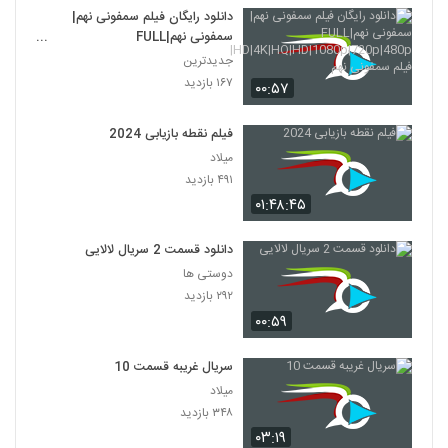
دانلود رایگان فیلم سمفونی نهم|
سمفونی نهم|FULL
HD|4K|HQ|HD|1080p|720p|480
جدیدترین
p|فیلم سمفونی نهم
۱۶۷ بازدید
۰۰:۵۷
فیلم نقطه بازیابی 2024
میلاد
۴۹۱ بازدید
۰۱:۴۸:۴۵
دانلود قسمت 2 سریال لالایی
دوستی ها
۲۹۲ بازدید
۰۰:۵۹
سریال غریبه قسمت 10
میلاد
۳۴۸ بازدید
۰۳:۱۹